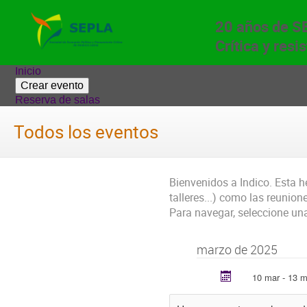
20 años de 
Crítica y resi
Inicio
Crear evento
Reserva de salas
Todos los eventos
Bienvenidos a Indico. Esta h
talleres...) como las reunion
Para navegar, seleccione una
marzo de 2025
10 mar - 13 m