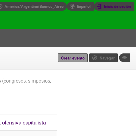
America/Argentina/Buenos_Aires
Español
Inicio de sesión
Crear evento
Navegar
s (congresos, simposios,
 ofensiva capitalista